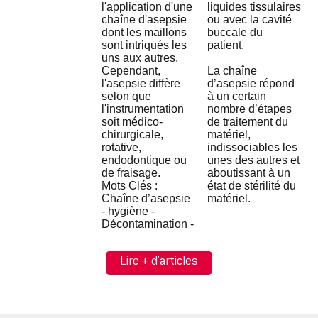
l'application d'une
liquides tissulaires
chaîne d'asepsie
ou avec la cavité
dont les maillons
buccale du
sont intriqués les
patient.
uns aux autres.
Cependant,
La chaîne
l'asepsie diffère
d’asepsie répond
selon que
à un certain
l'instrumentation
nombre d’étapes
soit médico-
de traitement du
chirurgicale,
matériel,
rotative,
indissociables les
endodontique ou
unes des autres et
de fraisage.
aboutissant à un
Mots Clés :
état de stérilité du
Chaîne d’asepsie
matériel.
- hygiène -
Décontamination -
Lire + d'articles